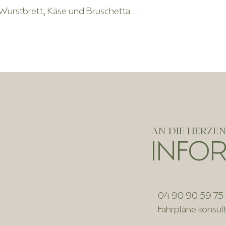
urstbrett, Käse und Bruschetta ...
AN DIE HERZE
INFO
04 90 90 59 75
Fahrpläne konsul