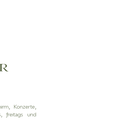
r
hirm, Konzerte,
, freitags und