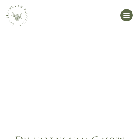
Overslaan
naar
inhoud