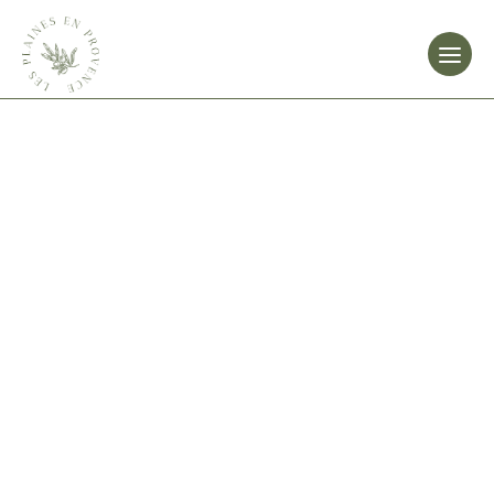
Overslaan
naar
inhoud