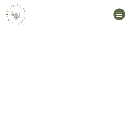
Overslaan
naar
inhoud